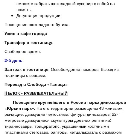
сможете забрать шоколадный сувенир с собой на
память.
Дегустация продукции.
Посещение шоколадного бутика.
Ужин в кафе города
Трансфер в гостиницу.
Свободное время.
2-й день
Завтрак в гостинице.
Освобождение номеров. Выезд из
гостиницы с вещами.
Переезд в Слобода «Талица»
II
БЛОК - РАЗВЛЕКАТЕЛЬНЫЙ
Посещение крупнейшего в России парка динозавров
«Юркин парк».
На его территории размещены 43 «живые»,
рычащие, движущие челюстями, фигуры динозавров: 22-
метровые движущиеся скульптуры древних рептилий:
тираннозавры, трицератопс, украшенный костяными
пластинами стегозавр, рапторы, кетцалькоатль с размахом