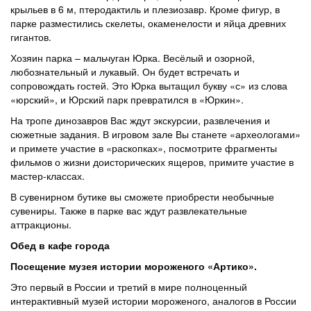
крыльев в 6 м, птеродактиль и плезиозавр. Кроме фигур, в
парке разместились скелеты, окаменелости и яйца древних
гигантов.
Хозяин парка – мальчуган Юрка. Весёлый и озорной,
любознательный и лукавый. Он будет встречать и
сопровождать гостей. Это Юрка вытащил букву «с» из слова
«юрский», и Юрский парк превратился в «Юркин».
На тропе динозавров Вас ждут экскурсии, развлечения и
сюжетные задания. В игровом зале Вы станете «археологами»
и примете участие в «раскопках», посмотрите фрагменты
фильмов о жизни доисторических ящеров, примите участие в
мастер-классах.
В сувенирном бутике вы сможете приобрести необычные
сувениры. Также в парке вас ждут развлекательные
аттракционы.
Обед в кафе города
Посещение музея истории мороженого «Артико».
Это первый в России и третий в мире полноценный
интерактивный музей истории мороженого, аналогов в России