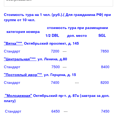
Стоимость тура на 1 чел. (руб.).( Для гражданина РФ) при
группе от 10 чел.
стоимость тура при размещении
категория номера
1/2 DBL
доп. место
SGL
"Вятка"***
Октябрьский проспект, д. 145
Стандарт
7200
---
7850
"Центральная"***
ул. Ленина, д.80
Стандарт
7500
---
8400
"Постоялый двор"**
ул. Герцена, д. 15
Стандарт
7400
---
8200
"Молодежная"
Октябрьский пр-т. д. 87а (завтрак за доп.
плату)
Стандарт
6450
---
7450