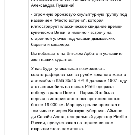
Александра Пушкина!
- огромную бронзовую скульптурную группу под
названием "Место встречи", которая
иллюстрирует классическое свидание времён
купеческой Вятки, а именно - встречу на
старинной улочке под часами дымковских
барыни и кавалера.
Вы побываете на Вятском Арбате и услышите
звон наших курантов.
У вас будет уникальная возможность
сфотографироваться за рулём кованого макета
автомобиля Itala 35/45 HP! В далеком 1907 году
этот автомобиль на шинах Pirelli одержал
победу в ралли Пекин – Париж. Это была
первая в истории автогонка протяженностью
более 16 000 км. Маршрут ралли пролегал в
том числе и через Вятскую губернию. Аймоне
ди Савойя Аоста, генеральный директор Pirelli в
России, присутствовал на торжественном
открытии этого памятника.