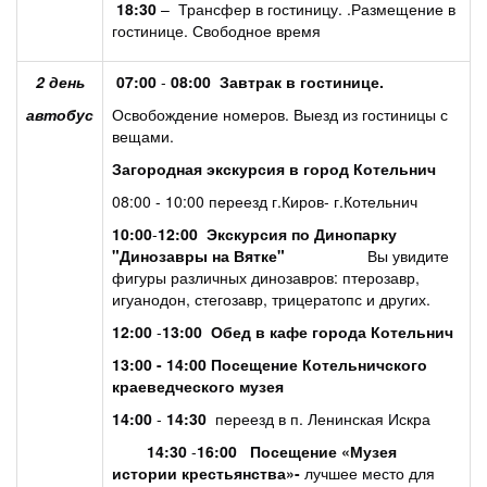
18:30
– Трансфер в гостиницу. .Размещение в
гостинице. Свободное время
2 день
07:00
-
08:00
Завтрак в гостинице.
автобус
Освобождение номеров. Выезд из гостиницы с
вещами.
Загородн
ая экскурсия в город Котельнич
08:00 - 10:00 переезд г.Киров- г.Котельнич
10:00
-
12:00
Экскурсия по Динопарку
"Динозавры на Вятке"
Вы увидите
фигуры различных динозавров: птерозавр,
игуанодон, стегозавр, трицератопс и других.
12:00
-
13:00
Обед в кафе города Котельнич
13:00 - 14:00 Посещение Котельничского
краеведческого музея
14:00
-
14:30
переезд в п. Ленинская Искра
14:30
-
16:00
Посещение «Музея
истории крестьянства»-
лучшее место для